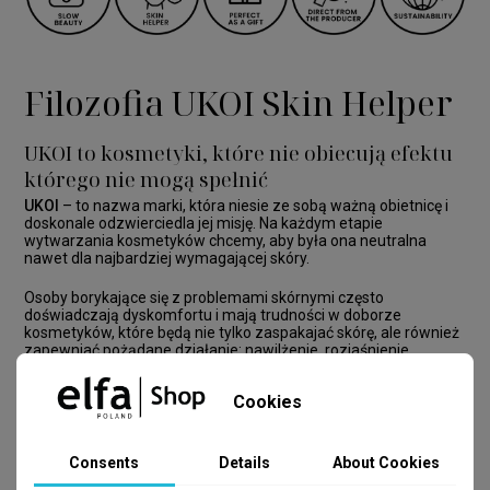
Filozofia UKOI Skin Helper
UKOI to kosmetyki, które nie obiecują efektu
którego nie mogą spełnić
UKOI
– to nazwa marki, która niesie ze sobą ważną obietnicę i
doskonale odzwierciedla jej misję. Na każdym etapie
wytwarzania kosmetyków chcemy, aby była ona neutralna
nawet dla najbardziej wymagającej skóry.
Osoby borykające się z problemami skórnymi często
doświadczają dyskomfortu i mają trudności w doborze
kosmetyków, które będą nie tylko zaspakajać skórę, ale również
zapewniać pożądane działanie: nawilżenie, rozjaśnienie,
ujędrnienie, zmniejszenie zmarszczek oraz inne kompleksowe
efekty anti-aging na różnych etapach naszego dojrzewania.
Cookies
Podstawą linii
UKOI Skin Helper
jest koncepcja
SLOW BEAUTY
–
produkty stworzone z myślą o spowolnieniu procesu starzenia
się skóry poprzez codzienną, świadomą pielęgnację.
Consents
Details
About Cookies