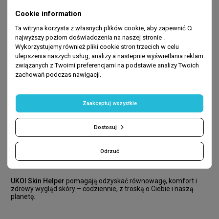
Cookie information
Co wyróżnia kosmetyki UKOI?
Ta witryna korzysta z własnych plików cookie, aby zapewnić Ci
Perfekcyjne połączenie
profesjonalnej skuteczności i
najwyższy poziom doświadczenia na naszej stronie .
wygody stosowania w domu. Starannie dobrane formuły
Wykorzystujemy również pliki cookie stron trzecich w celu
gwarantują maksymalne efekty bez konieczności stałego
ulepszenia naszych usług, analizy a nastepnie wyświetlania reklam
nadzoru dermatologa czy kosmetologa.
związanych z Twoimi preferencjami na podstawie analizy Twoich
Zaawansowane składniki aktywne
: tripeptydy, filtrat ze
zachowań podczas nawigacji.
śluzu ślimaka, bakuchiol oraz centella asiatica (CICA) w
skutecznych stężeniach, wzbogacone o synergiczne
komponenty zwiększające ich efektywność.
Zaakceptuj wszystkie
Bezpieczeństwo i delikatność
– maksymalna
neutralność dla skóry wrażliwej dzięki zbilansowanym
formułom.
Dostosuj
Świadomość ekologiczna
– dbałość o każdy detal:
przyjazne środowisku procesy produkcyjne, skrócone
łańcuchy logistyczne oraz łatwo poddające się recyklingowi
Odrzuć
opakowania.
UKOI Skin Helper
pomagają odzyskać równowagę, komfort i
zdrowy wygląd skóry – codziennie, z troską o Ciebie i naszą
planetę.