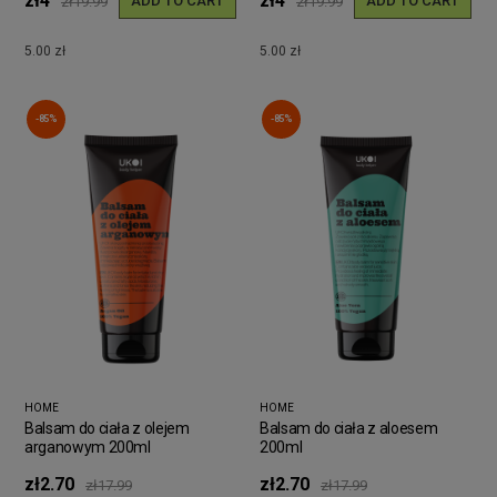
zł4
zł4
ADD TO CART
ADD TO CART
zł19.99
zł19.99
5.00 zł
5.00 zł
-85%
-85%
HOME
HOME
Balsam do ciała z olejem
Balsam do ciała z aloesem
arganowym 200ml
200ml
zł2.70
zł2.70
zł17.99
zł17.99