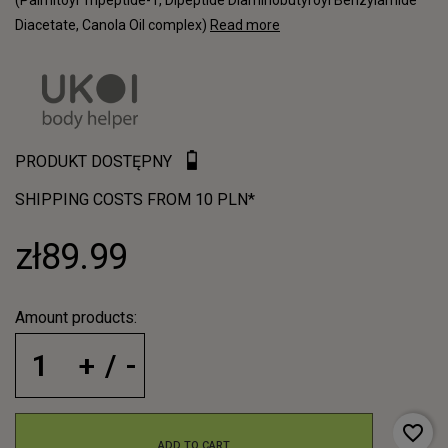
(Palmitoyl Tripeptide-1, Dipeptide Diaminobutyroyl Benzylamide
Diacetate, Canola Oil complex)
Read more
PRODUKT DOSTĘPNY
SHIPPING COSTS FROM 10 PLN*
zł89.99
Amount products:
favorite_border
ADD TO CART