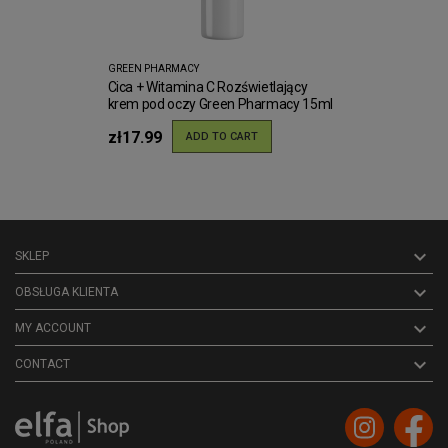
GREEN PHARMACY
Cica + Witamina C Rozświetlający
krem pod oczy Green Pharmacy 15ml
zł17.99
ADD TO CART

SKLEP

OBSŁUGA KLIENTA

MY ACCOUNT
keyboard_arrow_down
CONTACT