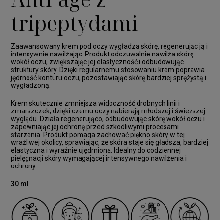
tripeptydami
Zaawansowany krem pod oczy wygładza skórę, regenerując ją i
intensywnie nawilżając. Produkt odczuwalnie nawilża skórę
wokół oczu, zwiększając jej elastyczność i odbudowując
struktury skóry. Dzięki regularnemu stosowaniu krem poprawia
jędrność konturu oczu, pozostawiając skórę bardziej sprężystą i
wygładzoną.
Krem skutecznie zmniejsza widoczność drobnych linii i
zmarszczek, dzięki czemu oczy nabierają młodszej i świeższej
wyglądu. Działa regenerująco, odbudowując skórę wokół oczu i
zapewniając jej ochronę przed szkodliwymi procesami
starzenia. Produkt pomaga zachować piękno skóry w tej
wrażliwej okolicy, sprawiając, że skóra staje się gładsza, bardziej
elastyczna i wyraźnie ujędrniona. Idealny do codziennej
pielęgnacji skóry wymagającej intensywnego nawilżenia i
ochrony.
30 ml