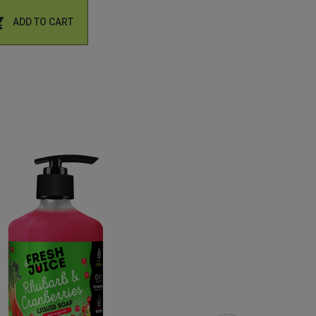


ADD TO CART
ADD TO CART