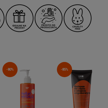
-80%
-85%