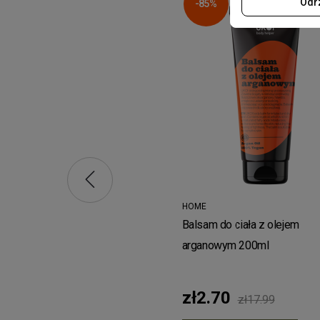
Odr
-85%
ONY
n do wrażliwej skóry
żeń-szeń i marokański olej
wy
.99
ADD TO CART
HOME
Balsam do ciała z olejem
arganowym 200ml
zł2.70
zł17.99