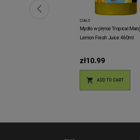
zł
CIAŁO
Mydło w płynie Tropical Man
Lemon Fresh Juice 460ml
zł10.99

ADD TO CART