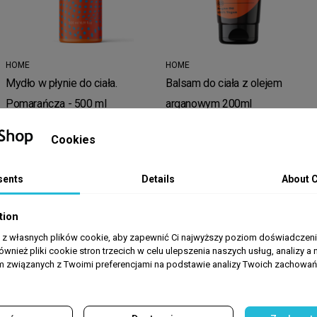
HOME
HOME
Mydło w płynie do ciała.
Balsam do ciała z olejem
Pomarańcza - 500 ml
arganowym 200ml
Cookies
zł4
zł2.70
zł19.99
zł17.99
sents
Details
About 


ADD TO CART
ADD TO CART
tion
5.00 zł
4.39 zł
a z własnych plików cookie, aby zapewnić Ci najwyższy poziom doświadczenia
ównież pliki cookie stron trzecich w celu ulepszenia naszych usług, analizy a 
am związanych z Twoimi preferencjami na podstawie analizy Twoich zachowa
se