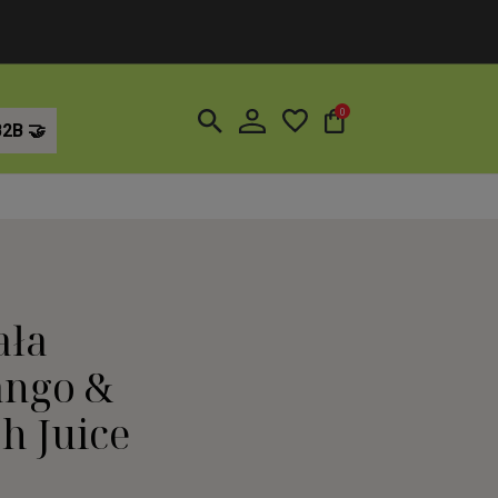
0
B2B
ała
ango &
h Juice