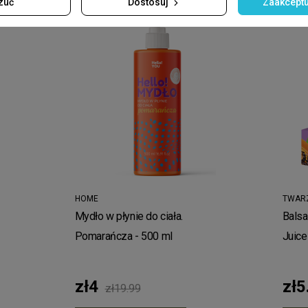
zuć
Dostosuj
Zaakceptu
-80%
HOME
TWAR
Mydło w płynie do ciała.
Balsa
Pomarańcza - 500 ml
Juice
zł4
zł5
zł19.99