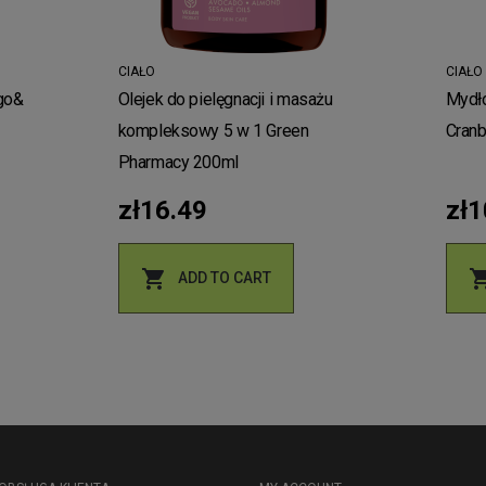
CIAŁO
CIAŁO
go&
Olejek do pielęgnacji i masażu
Mydło
kompleksowy 5 w 1 Green
Cranb
Pharmacy 200ml
zł16.49
zł1

ADD TO CART