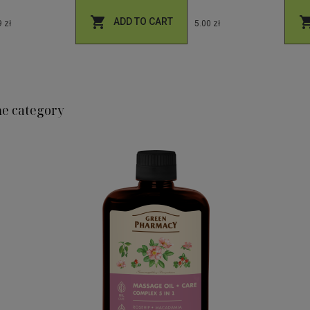

ADD TO CART
 zł
5.00 zł
me category