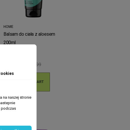
HOME
Balsam do ciała z aloesem
200ml
zł2.70
zł17.99
Cookies

ADD TO CART
4.39 zł
 na naszej stronie
nastepnie
ń podczas