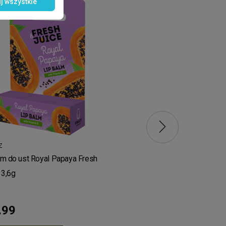
j wszystkie
Z
CIAŁO
m do ust Royal Papaya Fresh
Żel pod prysznic Tropical 
 3,6g
Lemon Fresh Juice 473ml
.99
zł13.99