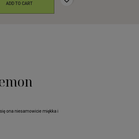
ADD TO CART
 Lemon
 się ona niesamowicie miękka i