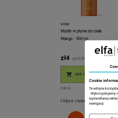
HOME
Mydło w płynie do ciała.
Mango - 500 ml
zł4
zł19.99
Con

ADD TO CART
Cookie informa
5.00 zł
Ta witryna korzyst
. Wykorzystujemy r
wyświetlania rekl
Other customers also cho
nawigacji.