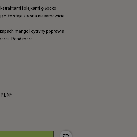
kstraktami i olejkami głęboko
jąc, że staje się ona niesamowicie
a zapach mango i cytryny poprawia
ergii.
Read more
 PLN*
favorite_border