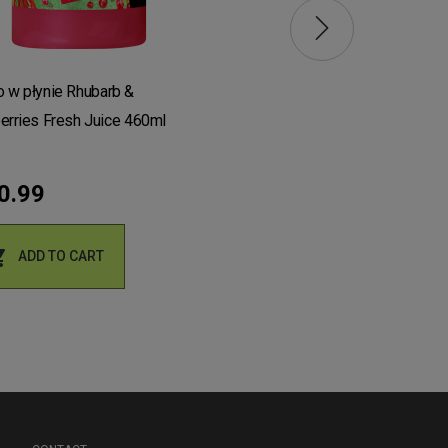
CIAŁO
 w płynie Rhubarb &
Mydło w płynie oliwa i jagod
erries Fresh Juice 460ml
460ml Green Pharmacy
0.99
zł6.49


ADD TO CART
ADD TO CART