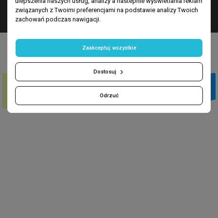
ulepszenia naszych usług, analizy a nastepnie wyświetlania reklam
związanych z Twoimi preferencjami na podstawie analizy Twoich
zachowań podczas nawigacji.
Zaakceptuj wszystkie
METODY PŁATNOŚCI
Dostosuj
Odrzuć