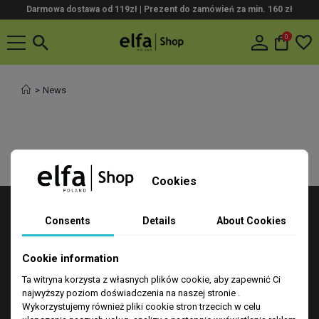
Darmowa dostawa od 119zł |
Prezent do zamówień za min. 160 zł
0
News
Cookies

SKLEP
Consents
Details
About Cookies

OBSŁUGA KLIENTA
Cookie information

MY ACCOUNT
Ta witryna korzysta z własnych plików cookie, aby zapewnić Ci
keyboard_arrow_down
CONTACT
najwyższy poziom doświadczenia na naszej stronie .
Wykorzystujemy również pliki cookie stron trzecich w celu