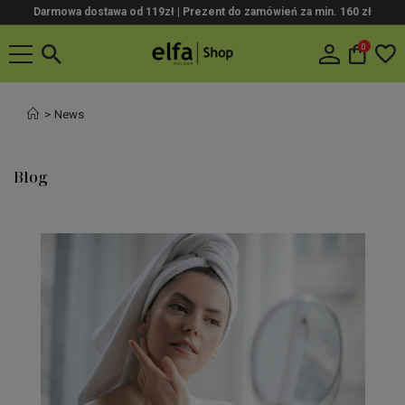
Darmowa dostawa od 119zł |
Prezent do zamówień za min. 160 zł
0
News
Blog