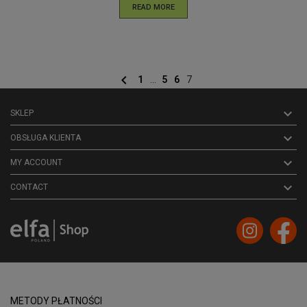
READ MORE

1
...
5
6
7

SKLEP

OBSŁUGA KLIENTA

MY ACCOUNT
keyboard_arrow_down
CONTACT
METODY PŁATNOŚCI